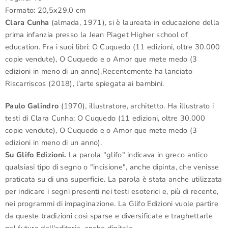
Formato:
20,5x29,0
cm
Clara Cunha
(almada, 1971), si è laureata in educazione della
prima infanzia presso la Jean Piaget Higher school of
education. Fra i suoi libri:
O Cuquedo
(11 edizioni, oltre 30.000
copie vendute),
O Cuquedo
e o Amor que mete medo
(3
edizioni in meno di un anno).Recentemente ha lanciato
Riscarriscos
(2018), l’arte spiegata ai bambini.
Paulo Galindro
(1970), illustratore, architetto. Ha illustrato i
testi di Clara Cunha:
O Cuquedo
(11 edizioni, oltre 30.000
copie vendute),
O Cuquedo e o Amor que mete medo
(3
edizioni in meno di un anno).
Su Glifo Edizioni.
La parola "glifo" indicava in greco antico
qualsiasi tipo di segno o "incisione", anche dipinta, che venisse
praticata su di una superficie. La parola è stata anche utilizzata
per indicare i segni presenti nei testi esoterici e, più di recente,
nei programmi di impaginazione. La Glifo Edizioni vuole partire
da queste tradizioni così sparse e diversificate e traghettarle
nel futuro dell'editoria, anche digitale.