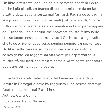
Un libro divertente, con un finale a sorpresa che farà ridere
anche i più piccoli. un branco di ippopotami corre da un lato
all’altro della
savana senza mai fermarsi. Pagina dopo pagina
si aggiungono sem
pre nuovi animali (Zebre, elefanti, Giraffe...):
tutti corrono a destra,
a sinistra, avanti e indietro per scappare
dal Cuchedo, una creatura che spaventa chi sta fermo nello
stesso luogo. nessuno ha mai visto
il Cuchedo ma ogni volta
che lo descrivono il suo verso sembra
sempre più spaventoso.
Un libro sulla paura e sul modo di costruirla, una storia
coinvolgente, da leggere ad alta voce per apprezzarne la
musicalità dei testi, che mostra come a volte basta conoscere
qual
cuno per non averne paura.
Il Cuchedo è stato selezionato dal Piano nazionale della
lettura in Portogallo dove ha raggiunto l’undicesima
ristampa.
Adatto ai bambini dai 2 anni in su.
Autrice:
Clara Cunha
I
llustratore:
Paulo Galindro
Pagine: 40