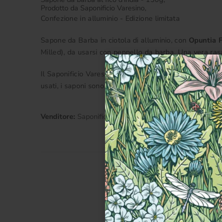
Prodotto da Saponificio Varesino,
Confezione in alluminio - Edizione limitata
Sapone da Barba in ciotola di alluminio, con
Opuntia F
Milled), da usarsi con pennello da barba. Una vera ras
Il
Saponificio Varesino
realizza saponi, scrub e prodotti
usati, i saponi sono realizzati con alghe, lavanda, aloe
Venditore:
Saponificio Varesino
Categorie
Cactus