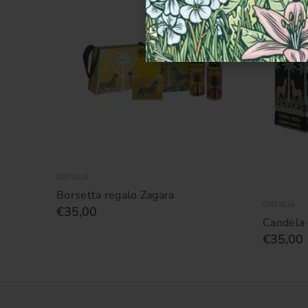
ORTIGIA
Borsetta regalo Zagara
ORTIGIA
€35,00
Candela
€35,00