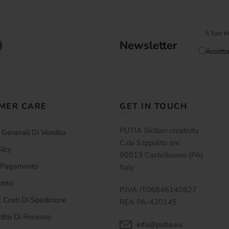
Newsletter
Accetto
MER CARE
GET IN TOUCH
PUTIA Sicilian creativity
 Generali Di Vendita
C.da S.Ippolito snc
licy
90013 Castelbuono (PA)
i Pagamento
Italy
onto
P.IVA IT06846140827
 Costi Di Spedizione
REA PA-420145
ritto Di Recesso
info@putia.eu