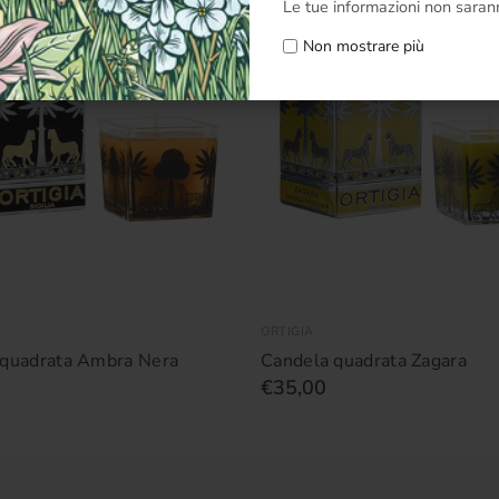
Le tue informazioni non sarann
Non mostrare più
ORTIGIA
 quadrata Ambra Nera
Candela quadrata Zagara
€35,00