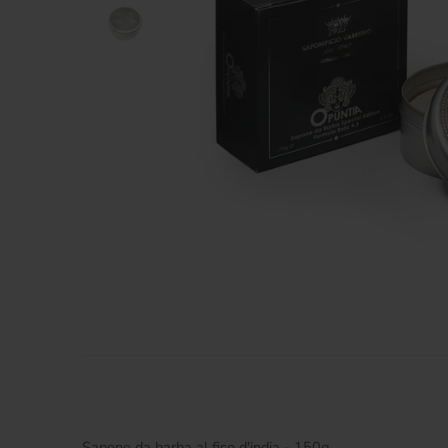
Sapone da barba al fico d'india - 150g,