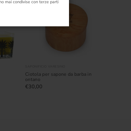
o mai condivise con terze parti
SAPONIFICIO VARESINO
Ciotola per sapone da barba in
ontano
€30,00