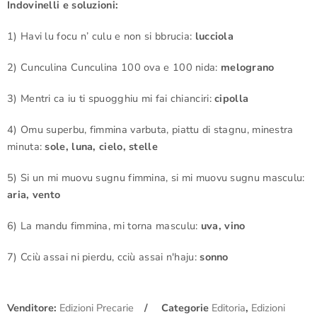
Indovinelli e soluzioni:
1) Havi lu focu n’ culu e non si bbrucia:
lucciola
2) Cunculina Cunculina 100 ova e 100 nida:
melograno
3) Mentri ca iu ti spuogghiu mi fai chianciri:
cipolla
4) Omu superbu, fimmina varbuta, piattu di stagnu, minestra
minuta:
sole, luna, cielo, stelle
5) Si un mi muovu sugnu fimmina, si mi muovu sugnu masculu:
aria, vento
6) La mandu fimmina, mi torna masculu:
uva, vino
7) Cciù assai ni pierdu, cciù assai n'haju:
sonno
Venditore:
Edizioni Precarie
Categorie
Editoria
,
Edizioni