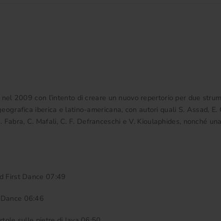
nel 2009 con l’intento di creare un nuovo repertorio per due strume
geografica iberica e latino-americana, con autori quali S. Assad, E. Gi
 Fabra, C. Mafali, C. F. Defranceschi e V. Kioulaphides, nonché una
and First Dance 07:49
’s Dance 06:46
rtole sulle pietre di lava 06:50