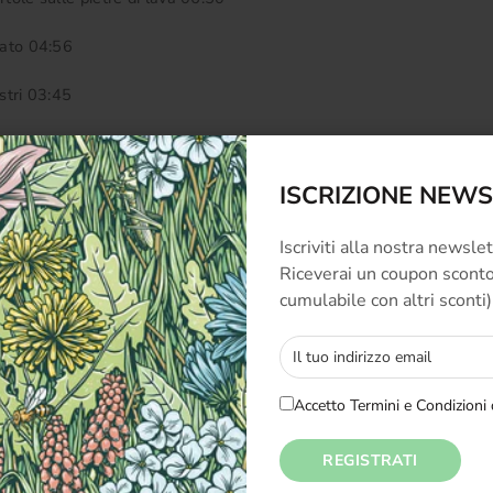
llato 04:56
ostri 03:45
 Grottapinta, Op. 200: I. Prelude and First Dance.
ISCRIZIONE NEW
Iscriviti alla nostra newsle
Riceverai un coupon sconto 
cumulabile con altri sconti)
Accetto Termini e Condizioni 