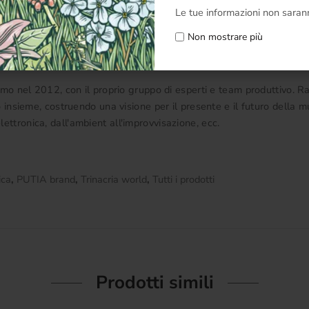
Le tue informazioni non sarann
Non mostrare più
rmo nel 2012, con il proprio gruppo di esperti e team produttivo. 
ano insieme, costruendo una visione per il presente e il futuro della
ettronica, dall'ambient all'improvvisazione, ecc.
ica
,
PUTIA brand
,
Trinacria world
,
Tutti i prodotti
Prodotti simili