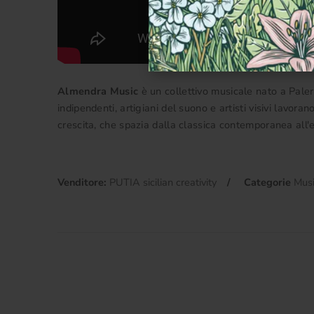
Almendra Music
è un collettivo musicale nato a Pale
indipendenti, artigiani del suono e artisti visivi lavor
crescita, che spazia dalla classica contemporanea all'el
Venditore:
PUTIA sicilian creativity
Categorie
Mus