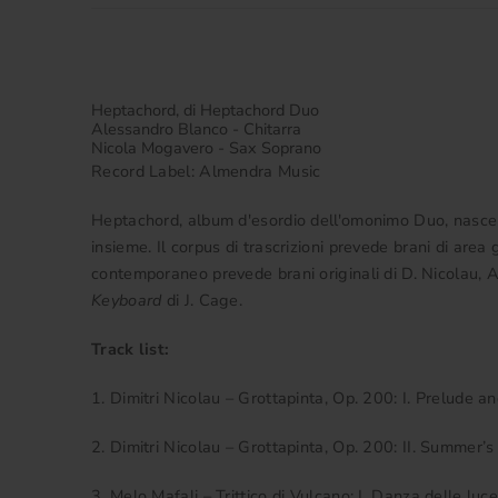
Heptachord, di Heptachord Duo
Alessandro Blanco - Chitarra
Nicola Mogavero - Sax Soprano
Record Label: Almendra Music
Heptachord, album d'esordio dell'omonimo Duo,
nasce 
insieme. Il corpus di trascrizioni prevede brani di area 
contemporaneo prevede brani originali di D. Nicolau, A.
Keyboard
di J. Cage.
Track list:
1. Dimitri Nicolau – Grottapinta, Op. 200: I. Prelude 
2. Dimitri Nicolau – Grottapinta, Op. 200: II. Summer
3. Melo Mafali – Trittico di Vulcano: I. Danza delle luce