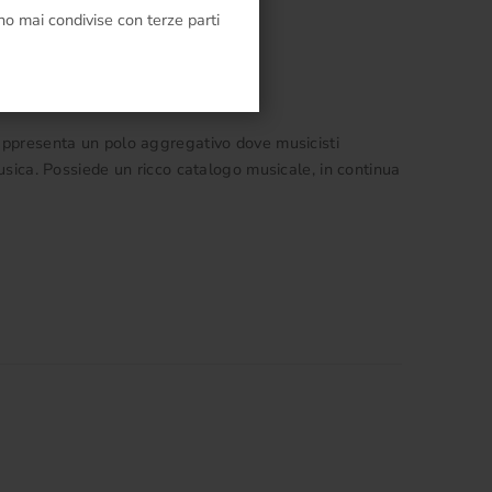
o mai condivise con terze parti
Rappresenta un polo aggregativo dove musicisti
 musica. Possiede un ricco catalogo musicale, in continua