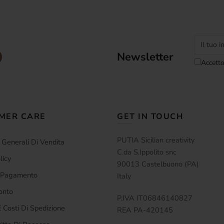
Newsletter
Accetto
MER CARE
GET IN TOUCH
PUTIA Sicilian creativity
 Generali Di Vendita
C.da S.Ippolito snc
licy
90013 Castelbuono (PA)
i Pagamento
Italy
onto
P.IVA IT06846140827
 Costi Di Spedizione
REA PA-420145