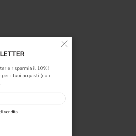
SLETTER
tter e risparmia il 10%!
per i tuoi acquisti (non
.
di vendita