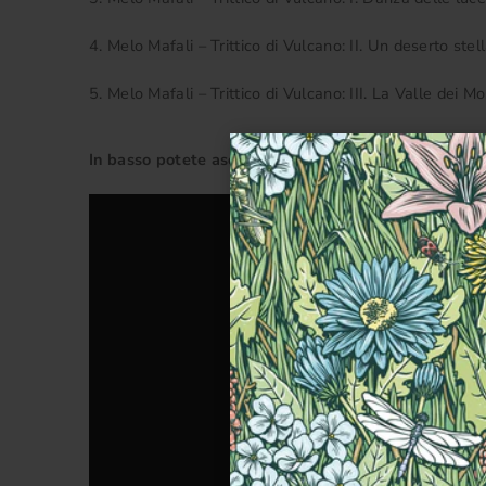
4. Melo Mafali – Trittico di Vulcano: II. Un deserto ste
5. Melo Mafali – Trittico di Vulcano: III. La Valle dei M
In basso potete ascoltare il primo brano dell'album: