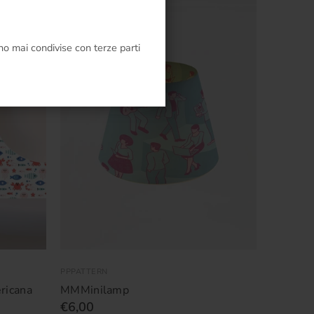
o mai condivise con terze parti
PPPATTERN
ricana
MMMinilamp
€6,00