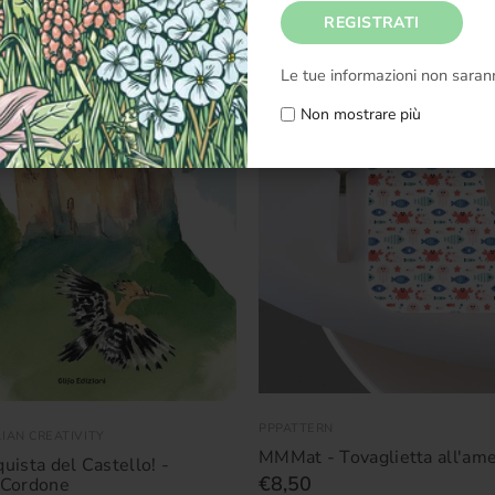
Le tue informazioni non sarann
Non mostrare più
PPPATTERN
LIAN CREATIVITY
MMMat - Tovaglietta all'ame
uista del Castello! -
€8,50
 Cordone