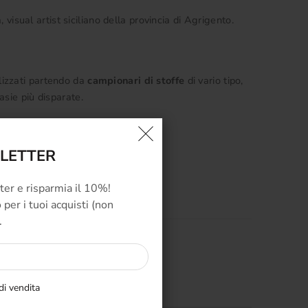
visual artist siciliano della provincia di Agrigento.
alizzati partendo da
campionari di stoffe
di vario tipo,
tasie più disparate.
SLETTER
tter e risparmia il 10%!
per i tuoi acquisti (non
.
di vendita