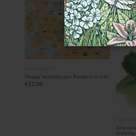
-5%
ROCCO ROSSITTO
Mappa fantastica per Perdersi in rete
€12,00
PUTIA SICI
Alla conq
ta
Stefania
ects