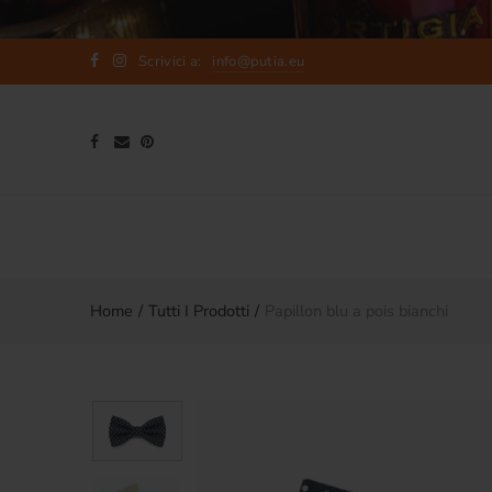
Scrivici a:
info@putia.eu
Indietro
Indietro
Seleziona valuta
Seleziona lingua
Catalogo prodotti
Blog
EUR
ITALIANO
Collezioni
Tradizioni e creatività made in
USD
ENGLISH
Sicily
Brand e Artisti
GBP
News
Home
Tutti I Prodotti
Papillon blu a pois bianchi