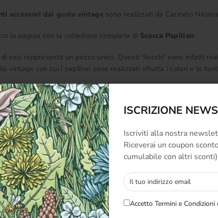
ti accessori dal gusto vintage
sono realizzati da Carmelo Nicotra, 
 ecco la pagina con la collezione completa di
Scocca Papillon
.
i essi rappresenta un pezzo unico. Questi 'fiocchi' sono infatti re
tile vintage con cui i papillon sono realizzati sfrutta i colori e le fan
ISCRIZIONE NEW
Iscriviti alla nostra newsle
Riceverai un coupon sconto 
cumulabile con altri sconti)
Prodotti simili
Accetto Termini e Condizioni 