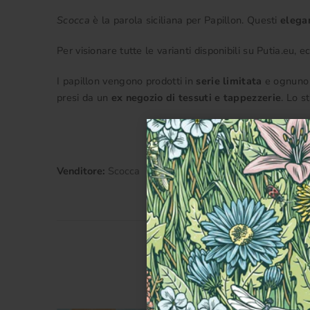
Scocca
è la parola siciliana per Papillon. Questi
elegan
Per visionare tutte le varianti disponibili su Putia.eu,
I papillon vengono prodotti in
serie limitata
e ognuno d
presi da un
ex negozio di tessuti e tappezzerie
. Lo s
Venditore:
Scocca
Categorie
Tutti i prodotti