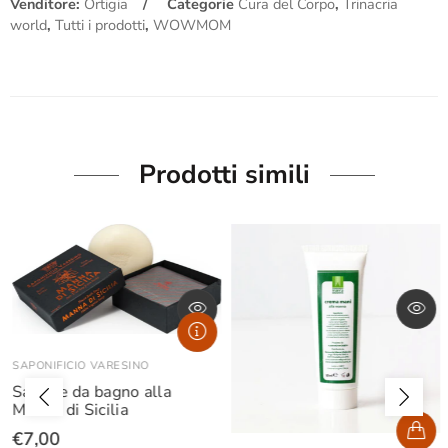
Venditore:
Ortigia
Categorie
Cura del Corpo
,
Trinacria
world
,
Tutti i prodotti
,
WOWMOM
Prodotti simili
SAPONIFICIO VARESINO
Sapone da bagno alla
Manna di Sicilia
€7,00